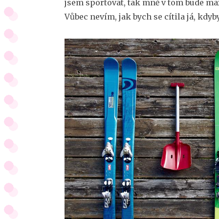
jsem sportovat, tak mně v tom bude max
Vůbec nevím, jak bych se cítila já, kd