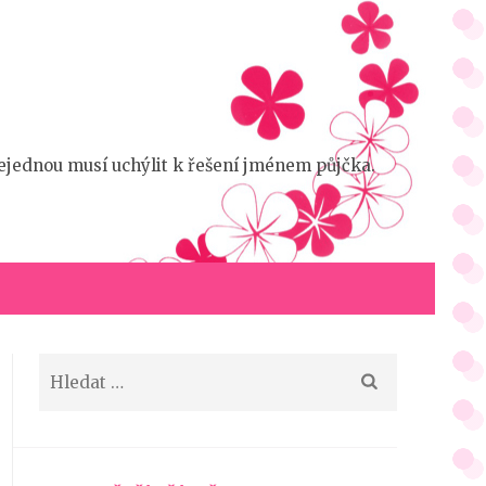
 nejednou musí uchýlit k řešení jménem půjčka.
Vyhledávání