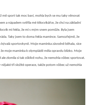
dyž mě sport tak moc baví, mohla bych se mu taky věnovat
em a nápadem svěřila mé tělocvikářce, že chci na základní
tělocvik mi řekla, že mi s mým snem pomůže. Byla jsem
mi ráda. Taky jsem to doma řekla mamince. Samozřejmě, že
 bývalá sportovkyně. Moje maminka závodně běhala, sice
t, že moje maminka k olympiádě měla opravdu blízko. Moje
le zlomila si tak ošklivě nohu, že nemohla vůbec sportovat.
 nějaké tři složité operace, takže potom vůbec už nemohla