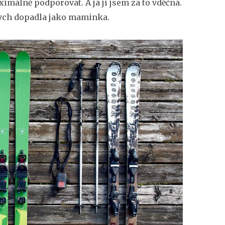
imálně podporovat. A já jí jsem za to vděčná.
ybych dopadla jako maminka.