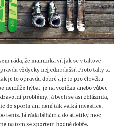
em ráda, že maminka ví, jak se v takové
opravdu vždycky nejjednodušší. Proto taky si
ak je to opravdu dobré a je to pro člověka
 se nemůže hýbat, je na vozíčku anebo vůbec
ravotní problémy. Já bych se asi zbláznila,
c do sportu ani není tak velká investice,
 tenis. Já ráda běhám a do atletiky moc
sme na tom se sportem hodně dobře.