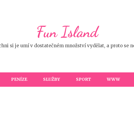
Fun Island
ichni si je umí v dostatečném množství vydělat, a proto se
PENÍZE
SLUŽBY
SPORT
WWW