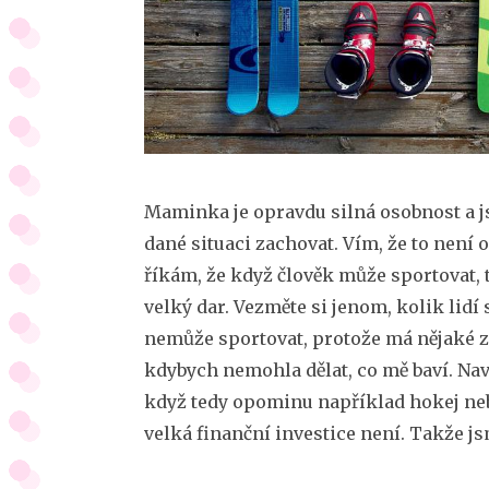
Maminka je opravdu silná osobnost a js
dané situaci zachovat. Vím, že to není 
říkám, že když člověk může sportovat, t
velký dar. Vezměte si jenom, kolik lidí
nemůže sportovat, protože má nějaké zd
kdybych nemohla dělat, co mě baví. Naví
když tedy opominu například hokej nebo
velká finanční investice není. Takže j