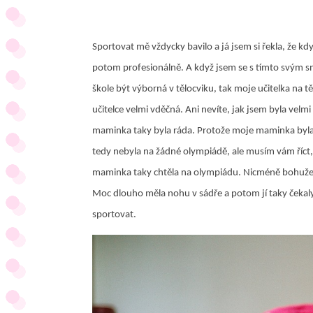
Sportovat mě vždycky bavilo a já jsem si řekla, že k
potom profesionálně. A když jsem se s tímto svým sn
škole být výborná v tělocviku, tak moje učitelka na 
učitelce velmi vděčná. Ani nevíte, jak jsem byla vel
maminka taky byla ráda. Protože moje maminka byla
tedy nebyla na žádné olympiádě, ale musím vám říc
maminka taky chtěla na olympiádu. Nicméně bohužel a
Moc dlouho měla nohu v sádře a potom jí taky čekaly
sportovat.