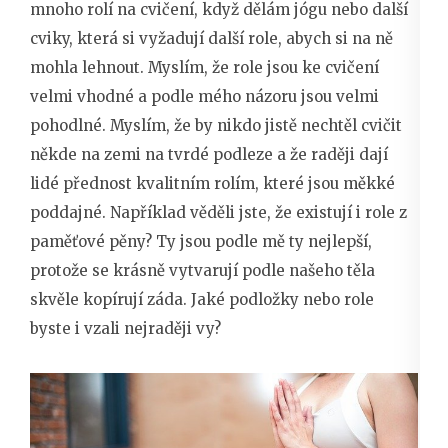
mnoho rolí na cvičení, když dělám jógu nebo další
cviky, která si vyžadují další role, abych si na ně
mohla lehnout. Myslím, že role jsou ke cvičení
velmi vhodné a podle mého názoru jsou velmi
pohodlné. Myslím, že by nikdo jistě nechtěl cvičit
někde na zemi na tvrdé podleze a že raději dají
lidé přednost kvalitním rolím, které jsou měkké
poddajné. Například věděli jste, že existují i role z
paměťové pěny? Ty jsou podle mě ty nejlepší,
protože se krásně vytvarují podle našeho těla
skvěle kopírují záda. Jaké podložky nebo role
byste i vzali nejraději vy?