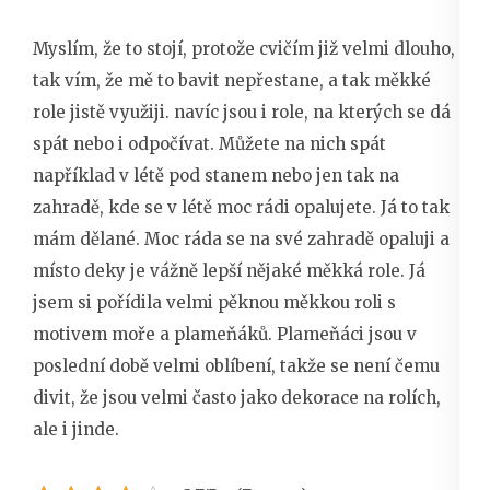
Myslím, že to stojí, protože cvičím již velmi dlouho,
tak vím, že mě to bavit nepřestane, a tak měkké
role jistě využiji. navíc jsou i role, na kterých se dá
spát nebo i odpočívat. Můžete na nich spát
například v létě pod stanem nebo jen tak na
zahradě, kde se v létě moc rádi opalujete. Já to tak
mám dělané. Moc ráda se na své zahradě opaluji a
místo deky je vážně lepší nějaké měkká role. Já
jsem si pořídila velmi pěknou měkkou roli s
motivem moře a plameňáků. Plameňáci jsou v
poslední době velmi oblíbení, takže se není čemu
divit, že jsou velmi často jako dekorace na rolích,
ale i jinde.