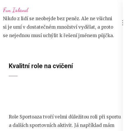
Přeskočit
Fun Island
na
Nikdo z lidí se neobejde bez peněz. Ale ne všichni
obsah
si je umí v dostatečném množství vydělat, a proto
(stiskněte
se nejednou musí uchýlit k řešení jménem půjčka.
Enter)
Kvalitní role na cvičení
Role Sportoaza
tvoří velmi důležitou roli při sportu
a dalších sportovních aktivit. Já například mám