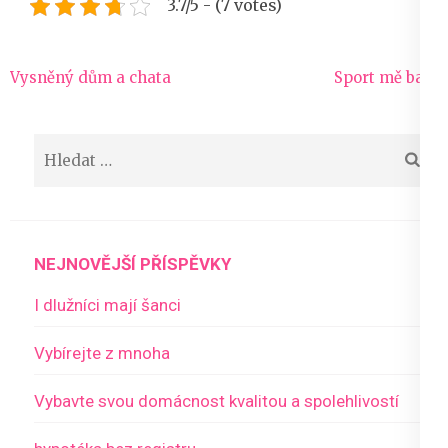
3.7/5 - (7 votes)
Navigace
Vysněný dům a chata
Sport mě baví
pro
příspěvek
Vyhledávání
NEJNOVĚJŠÍ PŘÍSPĚVKY
I dlužníci mají šanci
Vybírejte z mnoha
Vybavte svou domácnost kvalitou a spolehlivostí