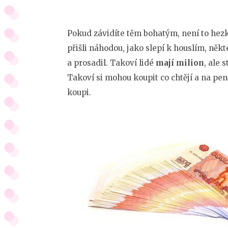
Pokud závidíte těm bohatým, není to hezké
přišli náhodou, jako slepí k houslím, někte
a prosadil. Takoví lidé
mají milion
, ale 
Takoví si mohou koupit co chtějí a na pen
koupi.