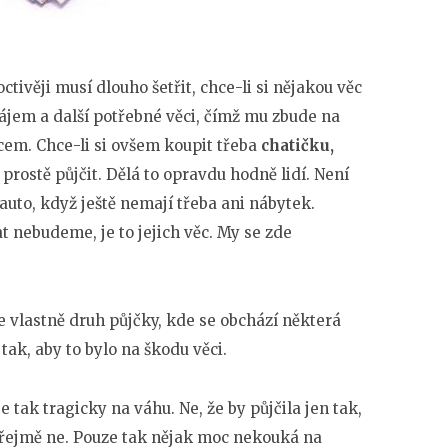
ctivěji musí dlouho šetřit, chce-li si nějakou věc
 nájem a další potřebné věci, čímž mu zbude na
ícem. Chce-li si ovšem koupit třeba
chatičku,
i prostě půjčit. Dělá to opravdu hodně lidí. Není
uto, když ještě nemají třeba ani nábytek.
 nebudeme, je to jejich věc. My se zde
e vlastně druh půjčky, kde se obchází některá
tak, aby to bylo na škodu věci.
e tak tragicky na váhu. Ne, že by půjčila jen tak,
ozřejmě ne. Pouze tak nějak moc nekouká na