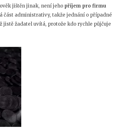
lověk jištěn jinak, není jeho
příjem pro firmu
á část administrativy, takže jednání o případné
jistě žadatel uvítá, protože kdo rychle půjčuje