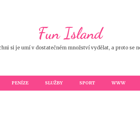
Fun Island
ichni si je umí v dostatečném množství vydělat, a proto se
PENÍZE
SLUŽBY
SPORT
WWW