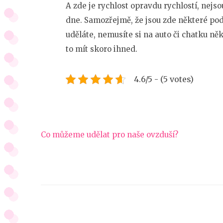
A zde je rychlost opravdu rychlostí, nej
dne. Samozřejmě, že jsou zde některé pod
uděláte, nemusíte si na auto či chatku něk
to mít skoro ihned.
4.6/5 - (5 votes)
Navigace
Co můžeme udělat pro naše ovzduší?
pro
příspěvek