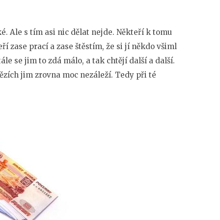
. Ale s tím asi nic dělat nejde. Někteří k tomu
ří zase prací a zase štěstím, že si jí někdo všiml
stále se jim to zdá málo, a tak chtějí další a další.
ězích jim zrovna moc nezáleží. Tedy při té