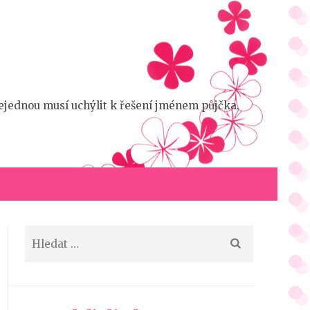
 nejednou musí uchýlit k řešení jménem půjčka.
Vyhledávání