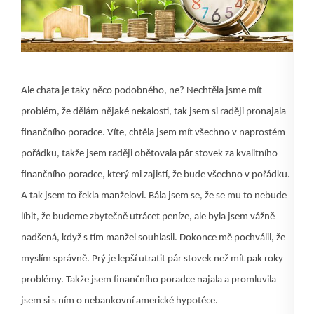
Ale chata je taky něco podobného, ne? Nechtěla jsme mít
problém, že dělám nějaké nekalosti, tak jsem si raději pronajala
finančního poradce. Víte, chtěla jsem mít všechno v naprostém
pořádku, takže jsem raději obětovala pár stovek za kvalitního
finančního poradce, který mi zajistí, že bude všechno v pořádku.
A tak jsem to řekla manželovi. Bála jsem se, že se mu to nebude
líbit, že budeme zbytečně utrácet peníze, ale byla jsem vážně
nadšená, když s tím manžel souhlasil. Dokonce mě pochválil, že
myslím správně. Prý je lepší utratit pár stovek než mít pak roky
problémy. Takže jsem finančního poradce najala a promluvila
jsem si s ním o nebankovní americké hypotéce.