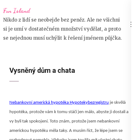
Přeskočit
Fun Island
na
Nikdo z lidí se neobejde bez peněz. Ale ne všichni
obsah
si je umí v dostatečném množství vydělat, a proto
(stiskněte
se nejednou musí uchýlit k řešení jménem půjčka.
Enter)
Vysněný dům a chata
Nebankovní americká hypotéka Hypotekybezregistru
je skvělá
hypotéka, protože vám k tomu stáčí jen málo, abyste ji dostali a
vy byli tak spokojení. Toto znám, protože jsem nebankovní
americkou hypotéku měla taky. A musím říct, že lépe jsem se