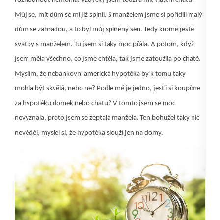
rozhodnout nemohla. Vždycky jsem toužila mít vlastní chatu.
Můj se, mít dům se mi již splnil. S manželem jsme si pořídili malý
dům se zahradou, a to byl můj splněný sen. Tedy kromě ještě
svatby s manželem. Tu jsem si taky moc přála. A potom, když
jsem měla všechno, co jsme chtěla, tak jsme zatoužila po chatě.
Myslím, že nebankovní americká hypotéka by k tomu taky
mohla být skvělá, nebo ne? Podle mě je jedno, jestli si koupíme
za hypotéku domek nebo chatu? V tomto jsem se moc
nevyznala, proto jsem se zeptala manžela. Ten bohužel taky nic
nevěděl, myslel si, že hypotéka slouží jen na domy.