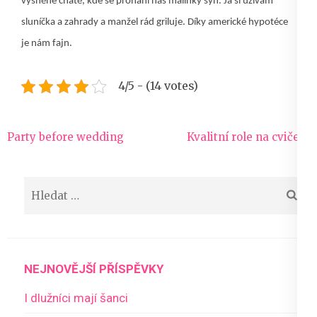
vysněné chatě, kde se prohání náš malinký syn. Já si užívám
sluníčka a zahrady a manžel rád griluje. Díky americké hypotéce
je nám fajn.
4/5 - (14 votes)
Navigace
Party before wedding
Kvalitní role na cvičení
pro
příspěvek
Vyhledávání
NEJNOVĚJŠÍ PŘÍSPĚVKY
I dlužníci mají šanci