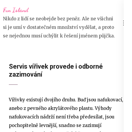
Přeskočit
Fun Island
na
Nikdo z lidí se neobejde bez peněz. Ale ne všichni
obsah
si je umí v dostatečném množství vydělat, a proto
(stiskněte
se nejednou musí uchýlit k řešení jménem půjčka.
Enter)
Servis vířivek provede i odborné
zazimování
Vířivky existují dvojího druhu. Buď jsou nafukovací,
anebo z pevného akrylátového plastu. Výhody
nafukovacích nádrží není třeba předesílat, jsou
pochopitelně levnější, snadno se zazimují