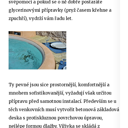
svépomocí a pokud se o ně dobře postaráte
glycerinovými přípravky (pryž časem křehne a
zpuchří), vydrží vám řadu let.
Ty pevné jsou sice prostornější, komfortnější a
mnohem sofistikovanější, vyžadují však určitou
přípravu před samotnou instalací. Především se u
těch venkovních musí vytvořit betonová základová
deska s protiskluznou povrchovou úpravou,
nejlépe formou dlažby. Vířivka se skládá z