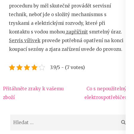
proceduru by měl skutečně provádět servisní
technik, neboť jde o složitý mechanismus s
tryskami a elektrickými rozvody, které při
kontaktu s vodou mohou
zapříčinit
smrtelný úraz.
Servis vířivek
provede potřebná opatření na konci
koupací sezóny a zjara zařízení uvede do provozu.
3.9/5 - (7 votes)
Navigace
Přitáhněte zraky k vašemu
Co s nepoužitelným
pro
zboží
elektrospotřebičem?
příspěvek
Vyhledávání