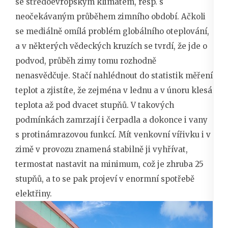
se středoevropským klimatem, resp. s
neočekávaným průběhem zimního období. Ačkoli
se mediálně omílá problém globálního oteplování,
a v některých vědeckých kruzích se tvrdí, že jde o
podvod, průběh zimy tomu rozhodně
nenasvědčuje. Stačí nahlédnout do statistik měření
teplot a zjistíte, že zejména v lednu a v únoru klesá
teplota až pod dvacet stupňů. V takových
podmínkách zamrzají i čerpadla a dokonce i vany
s protinámrazovou funkcí. Mít venkovní vířivku i v
zimě v provozu znamená stabilně ji vyhřívat,
termostat nastavit na minimum, což je zhruba 25
stupňů, a to se pak projeví v enormní spotřebě
elektřiny.