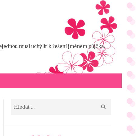
 nejednou musí uchýlit k řešení jménem půjčka.
Vyhledávání