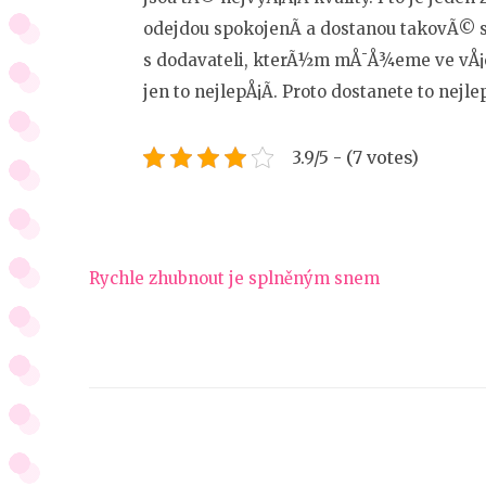
odejdou spokojenÃ­ a dostanou takovÃ© s
s dodavateli, kterÃ½m mÅ¯Å¾eme ve vÅ¡e
jen to nejlepÅ¡Ã­. Proto dostanete to nejlepÅ
3.9/5 - (7 votes)
Navigace
Rychle zhubnout je splněným snem
pro
příspěvek