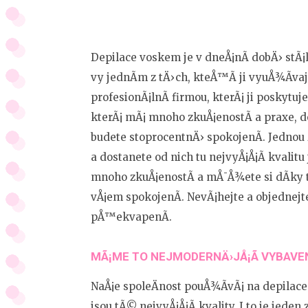
Depilace voskem je v dneÅ¡nÃ­ dobÄ› stÃ¡
vy jednÃ­m z tÄ›ch, kteÅ™Ã­ ji vyuÅ¾Ã­vaj
profesionÃ¡lnÃ­ firmou, kterÃ¡ ji poskytuj
kterÃ¡ mÃ¡ mnoho zkuÅ¡enostÃ­ a praxe, d
budete stoprocentnÄ› spokojenÃ­. Jedno
a dostanete od nich tu nejvyÅ¡Å¡Ã­ kvalit
mnoho zkuÅ¡enostÃ­ a mÅ¯Å¾ete si dÃ­ky t
vÅ¡em spokojenÃ­. NevÃ¡hejte a objednejte
pÅ™ekvapenÃ­.
MÃ¡ME TO NEJMODERNÄ›JÅ¡Ã­ VYBAVEN
NaÅ¡e spoleÄnost pouÅ¾Ã­vÃ¡ na
depilac
jsou tÃ© nejvyÅ¡Å¡Ã­ kvality. I to je jede