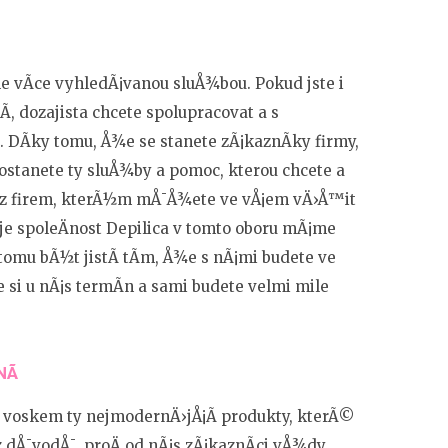
le vÃ­ce vyhledÃ¡vanou sluÅ¾bou. Pokud jste i
Ã­, dozajista chcete spolupracovat a s
e. DÃ­ky tomu, Å¾e se stanete zÃ¡kaznÃ­ky firmy,
ostanete ty sluÅ¾by a pomoc, kterou chcete a
u z firem, kterÃ½m mÅ¯Å¾ete ve vÅ¡em vÄ›Å™it
u je spoleÄnost Depilica v tomto oboru mÃ¡me
omu bÃ½t jistÃ­ tÃ­m, Å¾e s nÃ¡mi budete ve
 si u nÃ¡s termÃ­n a sami budete velmi mile
Ã­
e voskem
ty nejmodernÄ›jÅ¡Ã­ produkty, kterÃ©
n z dÅ¯vodÅ¯, proÄ od nÃ¡s zÃ¡kaznÃ­ci vÅ¾dy