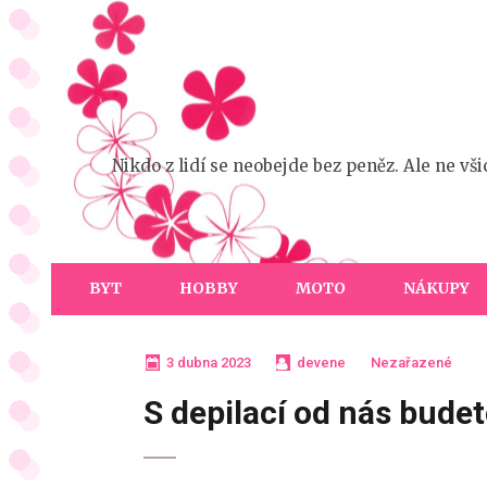
Přeskočit
na
obsah
(stiskněte
Enter)
Nikdo z lidí se neobejde bez peněz. Ale ne vš
BYT
HOBBY
MOTO
NÁKUPY
3 dubna 2023
devene
Nezařazené
S depilací od nás budet