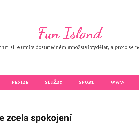
Fun Island
ichni si je umí v dostatečném množství vydělat, a proto se
PENÍZE
SLUŽBY
SPORT
WWW
e zcela spokojení