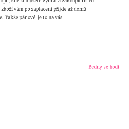
opu, kde si můžete vybrat a zakoupit to, co
o zboží vám po zaplacení přijde až domů
e. Takže pánové, je to na vás.
Bedny se hodí