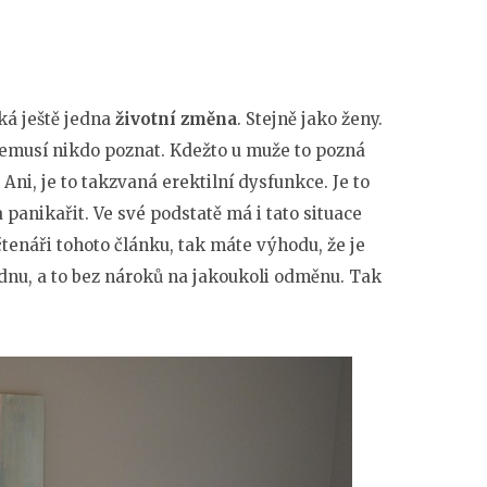
ká ještě jedna
životní změna
. Stejně jako ženy.
 nemusí nikdo poznat. Kdežto u muže to pozná
 Ani, je to takzvaná erektilní dysfunkce. Je to
panikařit. Ve své podstatě má i tato situace
 čtenáři tohoto článku, tak máte výhodu, že je
dnu, a to bez nároků na jakoukoli odměnu. Tak