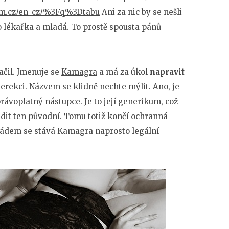
nam.cz/en-cz/%3Fq%3Dtabu
Ani za nic by se nešli
to lékařka a mladá. To prostě spousta pánů
načil. Jmenuje se
Kamagra
a má za úkol
napravit
erekci. Názvem se klidně nechte mýlit. Ano, je
právoplatný nástupce. Je to její generikum, což
radit ten původní. Tomu totiž končí ochranná
m pádem se stává Kamagra naprosto legální