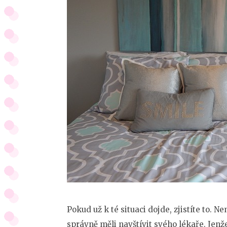
Pokud už k té situaci dojde, zjistíte to. N
správně měli navštívit svého lékaře. Jenže