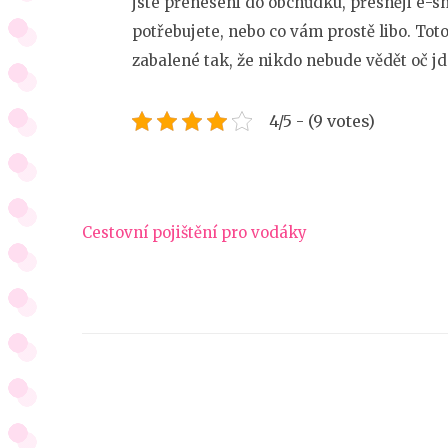
jste přeneseni do obchůdku, přesněji e-sh
potřebujete, nebo co vám prostě libo. Tot
zabalené tak, že nikdo nebude vědět oč jd
4/5 - (9 votes)
Navigace
Cestovní pojištění pro vodáky
pro
příspěvek