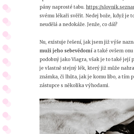
pány naprosté tabu.
https://slovnik.sez
svému lékaři svěřit. Nedej bože, když je 
neudělá a nedokáže. Jenže, co dál?
Nu, existuje řešení, jak jsem již výše naz
muži jeho sebevědomí
a také ovšem onu 
podobný jako Viagra, však je to také její 
je vlastně stejný lék, který již může nah
známka, či lhůta, jak je komu libo, a tí
zástupce s několika výhodami.