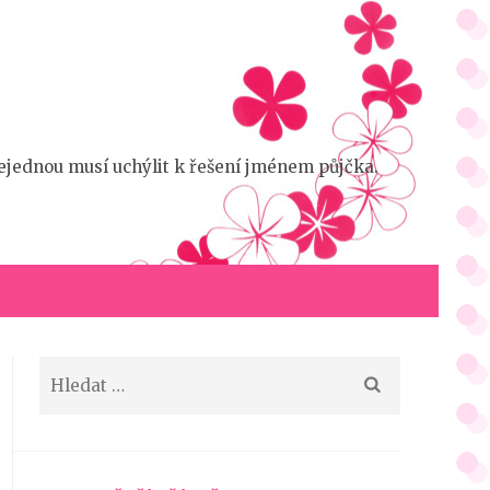
 nejednou musí uchýlit k řešení jménem půjčka.
Vyhledávání