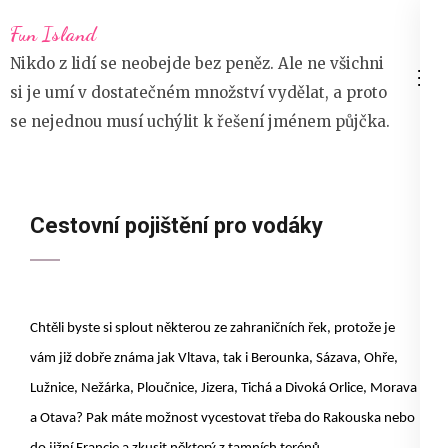
Přeskočit
Fun Island
na
Nikdo z lidí se neobejde bez peněz. Ale ne všichni
obsah
si je umí v dostatečném množství vydělat, a proto
(stiskněte
se nejednou musí uchýlit k řešení jménem půjčka.
Enter)
Cestovní pojištění pro vodáky
Chtěli byste si splout některou ze zahraničních řek, protože je
vám již dobře známa jak Vltava, tak i Berounka, Sázava, Ohře,
Lužnice, Nežárka, Ploučnice, Jizera, Tichá a Divoká Orlice, Morava
a Otava? Pak máte možnost vycestovat třeba do Rakouska nebo