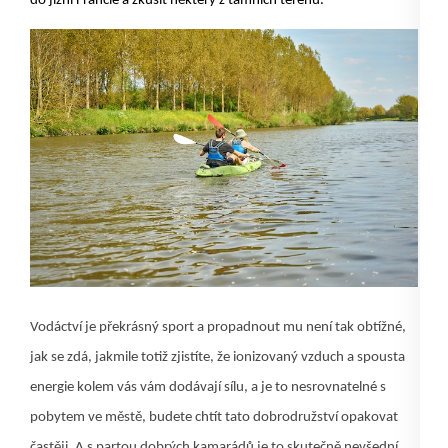
do jižní Francie a zkusit některý z tamních terénů.
Vodáctví je překrásný sport a propadnout mu není tak obtížné,
jak se zdá, jakmile totiž zjistíte, že ionizovaný vzduch a spousta
energie kolem vás vám dodávají sílu, a je to nesrovnatelné s
pobytem ve městě, budete chtít tato dobrodružství opakovat
častěji. A s partou dobrých kamarádů je to skutečně nevšední