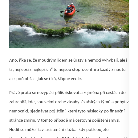
Ano, říká se, že moudrým lidem se úrazy a nemoci vyhýbají, ale i
ti „nejlepší z nejlepších“ tu nejsou stoprocentní a každý z nás tu
alespoň občas, jak se říká, šlápne vedle.
Právě proto se nevyplácí příliš riskovat a zejména při cestách do
zahraničí, kde jsou velmi drahé zásahy lékařských týmů a pobyt v
nemocnici, sjednávat pojištění, které tyto následky po finanční
stránce zmírní. V tomto případě má
cestovní pojištění
smysl.
Hodit se může i tzv. asistenční služba, kdy potřebujete