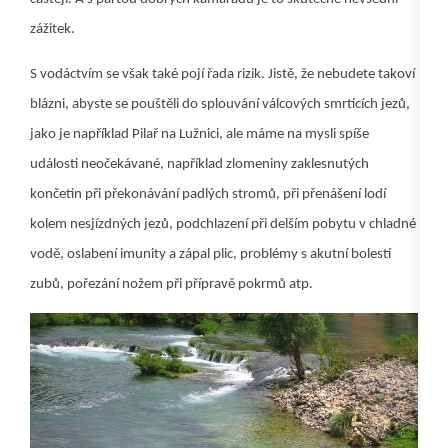
zážitek.
S vodáctvím se však také pojí řada rizik. Jistě, že nebudete takoví
blázni, abyste se pouštěli do splouvání válcových smrtících jezů,
jako je například Pilař na Lužnici, ale máme na mysli spíše
události neočekávané, například zlomeniny zaklesnutých
končetin při překonávání padlých stromů, při přenášení lodí
kolem nesjízdných jezů, podchlazení při delším pobytu v chladné
vodě, oslabení imunity a zápal plic, problémy s akutní bolestí
zubů, pořezání nožem při přípravě pokrmů atp.