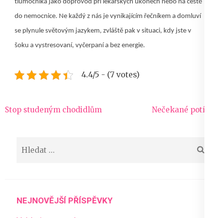
tlumočníka jako doprovod při lékařských úkonech nebo na cestě
do nemocnice. Ne každý z nás je vynikajícím řečníkem a domluví
se plynule světovým jazykem, zvláště pak v situaci, kdy jste v
šoku a vystresovaní, vyčerpaní a bez energie.
4.4/5 - (7 votes)
Navigace
Stop studeným chodidlům
Nečekané potíže
pro
příspěvek
Vyhledávání
NEJNOVĚJŠÍ PŘÍSPĚVKY