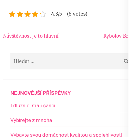
4.3/5 - (6 votes)
Navigace
Návštěvnost je to hlavní
Rybolov Brno
pro
příspěvek
Vyhledávání
NEJNOVĚJŠÍ PŘÍSPĚVKY
I dlužníci mají šanci
Vybírejte z mnoha
Vybavte svou domácnost kvalitou a spolehlivostí