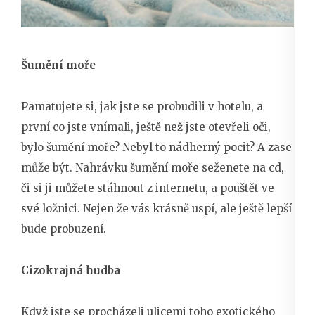
Šumění moře
Pamatujete si, jak jste se probudili v hotelu, a
první co jste vnímali, ještě než jste otevřeli oči,
bylo šumění moře? Nebyl to nádherný pocit? A zase
může být. Nahrávku šumění moře seženete na cd,
či si ji můžete stáhnout z internetu, a pouštět ve
své ložnici. Nejen že vás krásně uspí, ale ještě lepší
bude probuzení.
Cizokrajná hudba
Když jste se procházeli ulicemi toho exotického