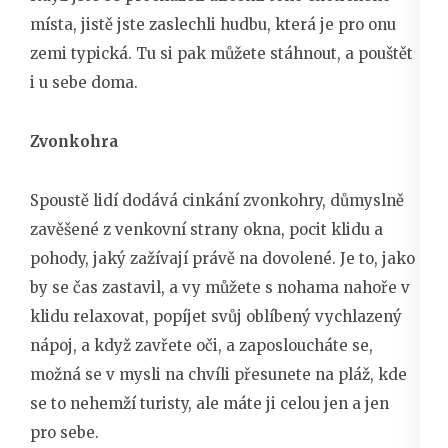
místa, jistě jste zaslechli hudbu, která je pro onu
zemi typická. Tu si pak můžete stáhnout, a pouštět
i u sebe doma.
Zvonkohra
Spoustě lidí dodává cinkání zvonkohry, důmyslně
zavěšené z venkovní strany okna, pocit klidu a
pohody, jaký zažívají právě na dovolené. Je to, jako
by se čas zastavil, a vy můžete s nohama nahoře v
klidu relaxovat, popíjet svůj oblíbený vychlazený
nápoj, a když zavřete oči, a zaposloucháte se,
možná se v mysli na chvíli přesunete na pláž, kde
se to nehemží turisty, ale máte ji celou jen a jen
pro sebe.