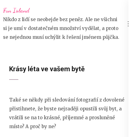
Přeskočit
Fun Island
na
Nikdo z lidí se neobejde bez peněz. Ale ne všichni
obsah
si je umí v dostatečném množství vydělat, a proto
(stiskněte
se nejednou musí uchýlit k řešení jménem půjčka.
Enter)
Krásy léta ve vašem bytě
Také se někdy při sledování fotografií z dovolené
přistihnete, že byste nejraději opustili svůj byt, a
vrátili se na to krásné, příjemné a prosluněné
místo? A proč by ne?