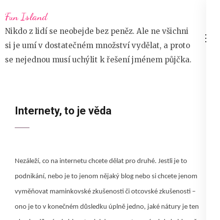
Přeskočit
Fun Island
na
Nikdo z lidí se neobejde bez peněz. Ale ne všichni
obsah
si je umí v dostatečném množství vydělat, a proto
(stiskněte
se nejednou musí uchýlit k řešení jménem půjčka.
Enter)
Internety, to je věda
Nezáleží, co na internetu chcete dělat pro druhé. Jestli je to
podnikání, nebo je to jenom nějaký blog nebo si chcete jenom
vyměňovat maminkovské zkušenosti či otcovské zkušenosti –
ono je to v konečném důsledku úplně jedno, jaké nátury je ten