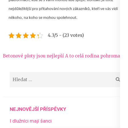
platformách, kde se s vámi mohou lidé spojit. Kontakt je totiž
nejdůležitější pro přitahování nových zákazníků, kteří ve vás vidí
někoho, na koho se mohou spolehnout.
4.3/5 - (23 votes)
Navigace
Betonové ploty jsou nejlepší
A to celá rodina pohromadě
pro
příspěvek
Vyhledávání
NEJNOVĚJŠÍ PŘÍSPĚVKY
I dlužníci mají šanci