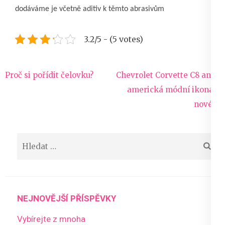
dodáváme je včetně aditiv k těmto abrasivům
3.2/5 - (5 votes)
Navigace
Proč si pořídit čelovku?
Chevrolet Corvette C8 aneb
pro
americká módní ikona v
příspěvek
novém
Vyhledávání
NEJNOVĚJŠÍ PŘÍSPĚVKY
Vybírejte z mnoha