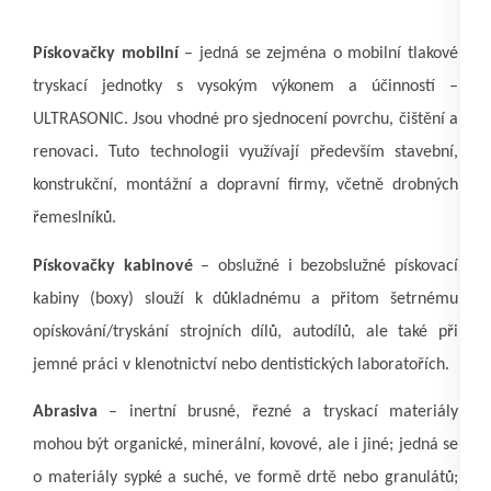
Pískovačky mobilní
– jedná se
zejména o mobilní tlakové
tryskací jednotky s vysokým výkonem a účinností –
ULTRASONIC. Jsou vhodné pro sjednocení povrchu, čištění a
renovaci. Tuto technologii využívají především stavební,
konstrukční, montážní a dopravní firmy, včetně drobných
řemeslníků.
Pískovačky kabinové
–
obslužné i bezobslužné pískovací
kabiny (boxy) slouží k důkladnému a přitom šetrnému
opískování/tryskání strojních dílů, autodílů, ale také při
jemné práci v klenotnictví nebo dentistických laboratořích.
Abrasiva
– inertní brusné, řezné a tryskací materiály
mohou být organické, minerální, kovové, ale i jiné; jedná se
o materiály sypké a suché, ve formě drtě nebo granulátů;