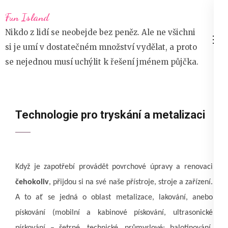
Přeskočit
Fun Island
na
Nikdo z lidí se neobejde bez peněz. Ale ne všichni
obsah
si je umí v dostatečném množství vydělat, a proto
(stiskněte
se nejednou musí uchýlit k řešení jménem půjčka.
Enter)
Technologie pro tryskání a metalizaci
Když je zapotřebí provádět povrchové úpravy a renovaci
čehokoliv
, přijdou si na své naše přístroje, stroje a zařízení.
A to ať se jedná o oblast metalizace, lakování, anebo
pískování (mobilní a kabinové pískování, ultrasonické
pískování – šetrné, technické, průmyslové; balotinování,