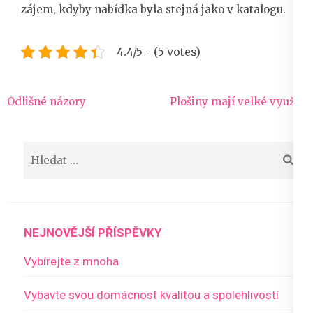
zájem, kdyby nabídka byla stejná jako v katalogu.
4.4/5 - (5 votes)
Navigace
Odlišné názory
Plošiny mají velké využití
pro
příspěvek
Vyhledávání
NEJNOVĚJŠÍ PŘÍSPĚVKY
Vybírejte z mnoha
Vybavte svou domácnost kvalitou a spolehlivostí