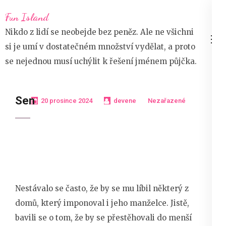
Přeskočit
Fun Island
na
Nikdo z lidí se neobejde bez peněz. Ale ne všichni
obsah
si je umí v dostatečném množství vydělat, a proto
(stiskněte
se nejednou musí uchýlit k řešení jménem půjčka.
Enter)
Sen
20 prosince 2024
devene
Nezařazené
Nestávalo se často, že by se mu líbil některý z
domů, který imponoval i jeho manželce. Jistě,
bavili se o tom, že by se přestěhovali do menší