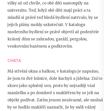
vilky už od chvíle, co obě děti nastoupily na
univerzitu. Teď, když obě děti mají práci a ta
mladší si právě teď hledá bydlení natrvalo, by se
jejich plány mohly uskutečnit. V katalogu
moderního bydlení se právě objevil až podezřele
krásný dům se zahradou, garáží, pergolou,
venkovním bazénem a podkrovím.
CHATA
Má
střešní okna
a balkon, v katalogu je napsáno,
že jsou tu dvě ložnice, dole kuchyň a jídelna. Zní to
skoro jako splněný sen, proto by nejraději vzal
manželku a po domluvě s makléřem by se jeli na
objekt podívat. Zatím jenom nezávazně, ale možná
by se hodilo makléři naznačit, že by měli vážný