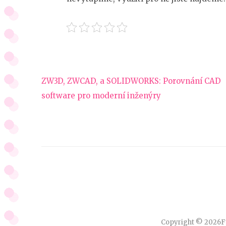
Navigace
ZW3D, ZWCAD, a SOLIDWORKS: Porovnání CAD
pro
software pro moderní inženýry
příspěvek
Copyright © 2026
F