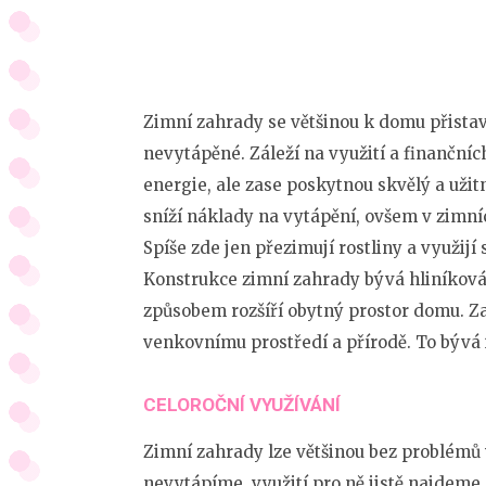
Zimní zahrady se většinou k domu přistav
nevytápěné. Záleží na využití a finanční
energie, ale zase poskytnou skvělý a uži
sníží náklady na vytápění, ovšem v zimní
Spíše zde jen přezimují rostliny a využijí s
Konstrukce
zimní zahrady
bývá hliníková
způsobem rozšíří obytný prostor domu. Za
venkovnímu prostředí a přírodě. To bývá i
CELOROČNÍ VYUŽÍVÁNÍ
Zimní zahrady lze většinou bez problémů 
nevytápíme, využití pro ně jistě najdeme.