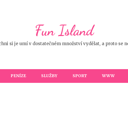
Fun Island
ichni si je umí v dostatečném množství vydělat, a proto se
PENÍZE
SLUŽBY
SPORT
WWW