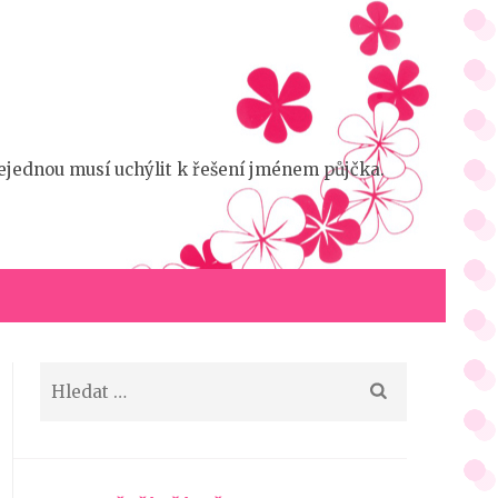
 nejednou musí uchýlit k řešení jménem půjčka.
Vyhledávání