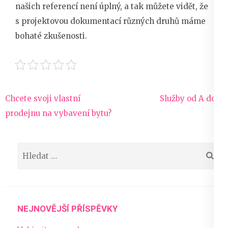
našich referencí není úplný, a tak můžete vidět, že
s projektovou dokumentací různých druhů máme
bohaté zkušenosti.
Navigace
Chcete svoji vlastní
Služby od A do Z
pro
prodejnu na vybavení bytu?
příspěvek
Vyhledávání
NEJNOVĚJŠÍ PŘÍSPĚVKY