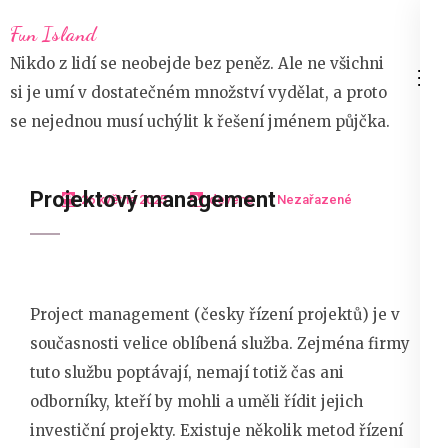
Přeskočit
Fun Island
na
Nikdo z lidí se neobejde bez peněz. Ale ne všichni
obsah
si je umí v dostatečném množství vydělat, a proto
(stiskněte
se nejednou musí uchýlit k řešení jménem půjčka.
Enter)
Projektový management
26 května 2025
devene
Nezařazené
Project management
(česky řízení projektů) je v
současnosti velice oblíbená služba. Zejména firmy
tuto službu poptávají, nemají totiž čas ani
odborníky, kteří by mohli a uměli řídit jejich
investiční projekty. Existuje několik metod řízení