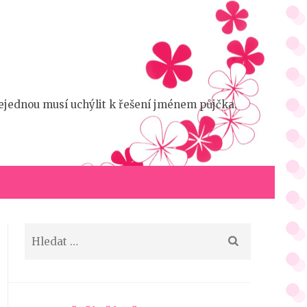
 nejednou musí uchýlit k řešení jménem půjčka.
Vyhledávání