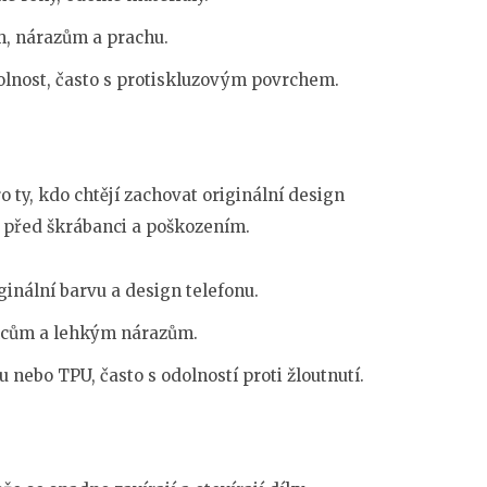
m, nárazům a prachu.
olnost, často s protiskluzovým povrchem.
 ty, kdo chtějí zachovat originální design
n před škrábanci a poškozením.
iginální barvu a design telefonu.
ancům a lehkým nárazům.
 nebo TPU, často s odolností proti žloutnutí.