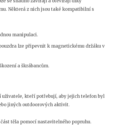
e se snadno zavírají a otevírají díky
Některá z nich jsou také kompatibilní s
adnou manipulaci.
pouzdra lze připevnit k magnetickému držáku v
oškození a škrábancům.
živatele, kteří potřebují, aby jejich telefon byl
bo jiných outdoorových aktivit.
u část těla pomocí nastavitelného popruhu.