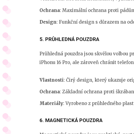
Ochrana
: Maximální ochrana proti pádů
Design
: Funkční design s důrazem na od
5.
PRŮHLEDNÁ POUZDRA
Průhledná pouzdra jsou skvělou volbou pro
iPhonu 16 Pro, ale zároveň chránit telefo
Vlastnosti
: Čirý design, který ukazuje or
Ochrana
: Základní ochrana proti škráb
Materiály
: Vyrobeno z průhledného plastu
6.
MAGNETICKÁ POUZDRA