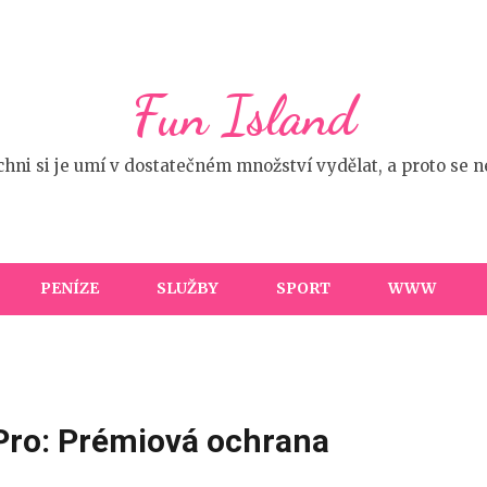
Fun Island
ichni si je umí v dostatečném množství vydělat, a proto se
PENÍZE
SLUŽBY
SPORT
WWW
Pro: Prémiová ochrana