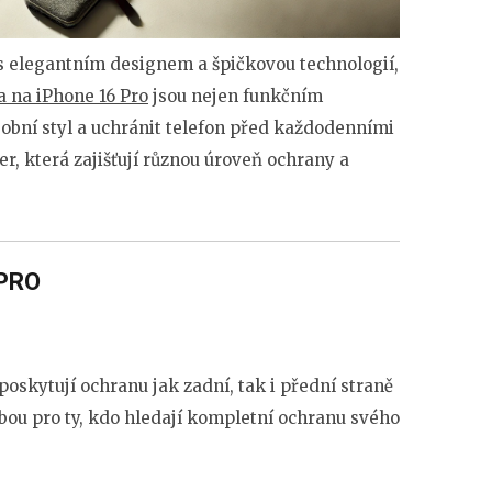
 s elegantním designem a špičkovou technologií,
 na iPhone 16 Pro
jsou nejen funkčním
sobní styl a uchránit telefon před každodenními
der, která zajišťují různou úroveň ochrany a
 PRO
poskytují ochranu jak zadní, tak i přední straně
olbou pro ty, kdo hledají kompletní ochranu svého