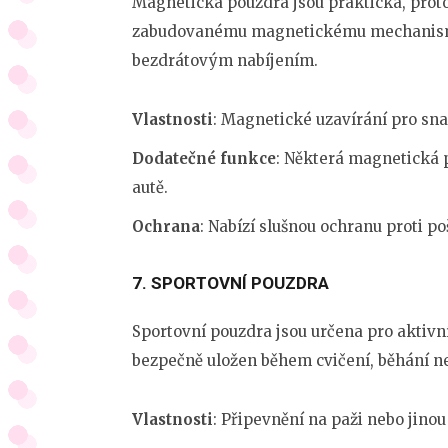
Magnetická pouzdra jsou praktická, protož
zabudovanému magnetickému mechanismu. 
bezdrátovým nabíjením.
Vlastnosti
: Magnetické uzavírání pro sn
Dodatečné funkce
: Některá magnetická 
autě.
Ochrana
: Nabízí slušnou ochranu proti p
7.
SPORTOVNÍ POUZDRA
Sportovní pouzdra jsou určena pro aktivní u
bezpečně uložen během cvičení, běhání ne
Vlastnosti
: Připevnění na paži nebo jino