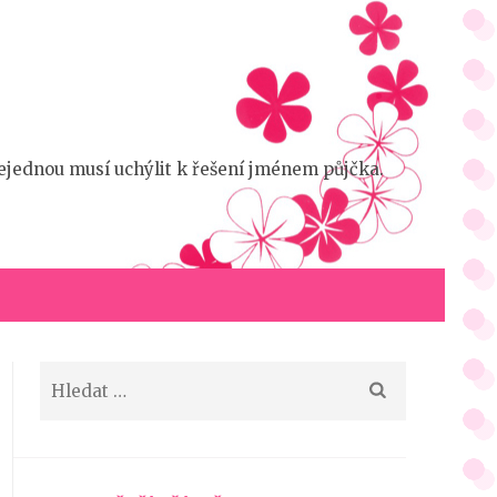
 nejednou musí uchýlit k řešení jménem půjčka.
Vyhledávání