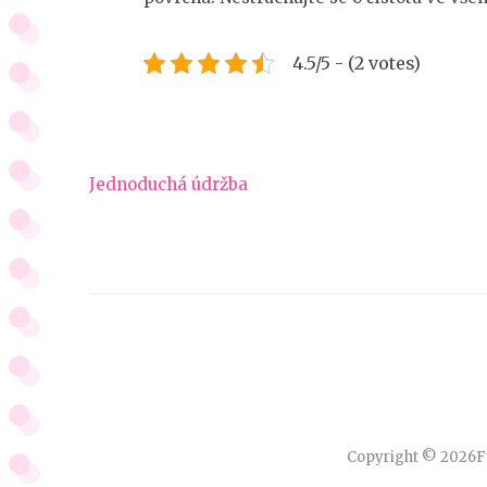
4.5/5 - (2 votes)
Navigace
Jednoduchá údržba
pro
příspěvek
Copyright © 2026
F