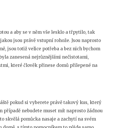
otou a aby se v něm vše lesklo a třpytilo, tak
 jakou jsou právě
vstupní rohože
. Jsou naprosto
ě, jsou totiž velice potřeba a bez nich bychom
 byla zanesená nejrůznějšími nečistotami,
stmi, které člověk přinese domů přilepené na
láště pokud si vyberete právě takový kus, který
tom případě nebudete muset mít naprosto žádnou
 tato skvělá pomůcka nasaje a zachytí na svém
šem domě, s tímto pomocníkem to půjde samo.