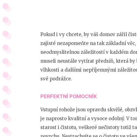
Pokud i vy chcete, by váš domov zářil čist
zajisté nezapomeňte na tak základní věc,
neodmyslitelnou záležitostí v každém dom
museli neustále vytírat předsíň, která by
vlhkosti a dalšími nepříjemnými záležito
své podrážce.
PERFEKTNÍ POMOCNÍK
Vstupní rohože jsou opravdu skvělé, obzv
je naprosto kvalitní a vysoce odolný. V 
starost i čistotu, veškeré nečistoty totiž
povrchu. Nestrachujte se o čistotu ve v