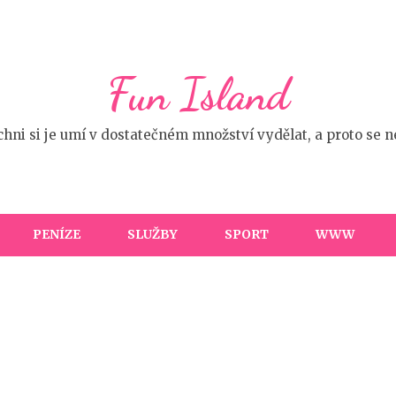
Fun Island
ichni si je umí v dostatečném množství vydělat, a proto se
PENÍZE
SLUŽBY
SPORT
WWW