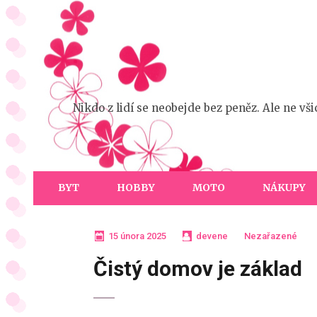
Přeskočit
na
obsah
(stiskněte
Enter)
Nikdo z lidí se neobejde bez peněz. Ale ne vš
BYT
HOBBY
MOTO
NÁKUPY
15 února 2025
devene
Nezařazené
Čistý domov je základ