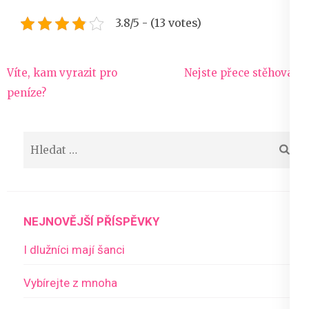
3.8/5 - (13 votes)
Navigace
Víte, kam vyrazit pro
Nejste přece stěhováci
pro
peníze?
příspěvek
Vyhledávání
NEJNOVĚJŠÍ PŘÍSPĚVKY
I dlužníci mají šanci
Vybírejte z mnoha