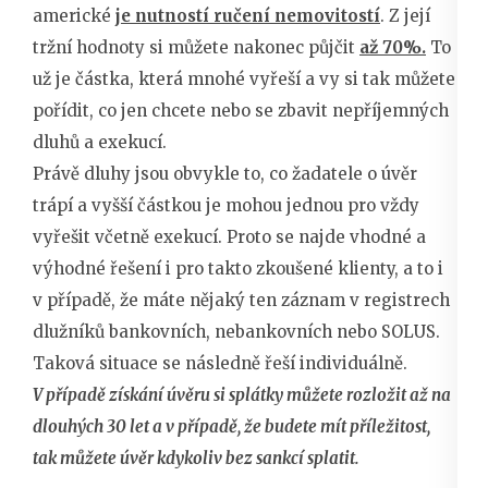
americké
je nutností ručení nemovitostí
. Z její
tržní hodnoty si můžete nakonec půjčit
až 70%.
To
už je částka, která mnohé vyřeší a vy si tak můžete
pořídit, co jen chcete nebo se zbavit nepříjemných
dluhů a exekucí.
Právě dluhy jsou obvykle to, co žadatele o úvěr
trápí a vyšší částkou je mohou jednou pro vždy
vyřešit včetně exekucí. Proto se najde vhodné a
výhodné řešení i pro takto zkoušené klienty, a to i
v případě, že máte nějaký ten záznam v registrech
dlužníků bankovních, nebankovních nebo SOLUS.
Taková situace se následně řeší individuálně.
V případě získání úvěru si splátky můžete rozložit až na
dlouhých 30 let a v případě, že budete mít příležitost,
tak můžete úvěr kdykoliv bez sankcí splatit.