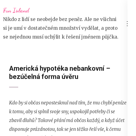
Přeskočit
Fun Island
na
Nikdo z lidí se neobejde bez peněz. Ale ne všichni
obsah
si je umí v dostatečném množství vydělat, a proto
(stiskněte
se nejednou musí uchýlit k řešení jménem půjčka.
Enter)
Americká hypotéka nebankovní –
bezúčelná forma úvěru
Kdo by si občas nepostesknul nad tím, že mu chybí peníze
k tomu, aby si splnil svoje sny, uspokojil potřeby či se
zbavil dluhů? Takové přání má občas každý, a když účet
disponuje prázdnotou, tak se jen těžko řeší vše, k čemu